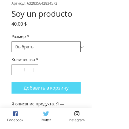
Артикул: 632835642834572
Soy un producto
Цена
40,00 $
Размер
*
Количество
*
Добавить в корзину
Я описание продукта. Я — 
идеальное место, чтобы добавить 
информацию о вашем продукте, 
Facebook
Twitter
Instagram
такую как размер, материалы, 