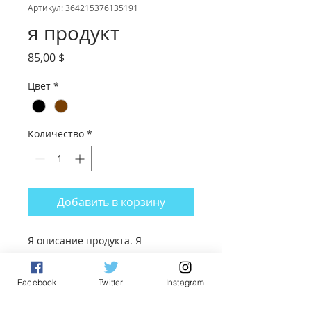
Артикул: 364215376135191
я продукт
Цена
85,00 $
Цвет
*
Количество
*
Добавить в корзину
Я описание продукта. Я — 
идеальное место, чтобы добавить 
информацию о вашем продукте, 
Facebook
Twitter
Instagram
такую как размер, материалы, 
инструкции по уходу и очистке.